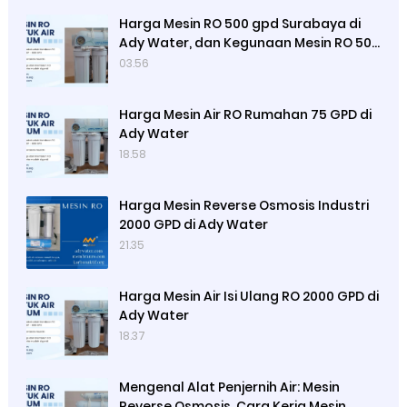
Harga Mesin RO 500 gpd Surabaya di
Ady Water, dan Kegunaan Mesin RO 500
Merek Luso
03.56
Harga Mesin Air RO Rumahan 75 GPD di
Ady Water
18.58
Harga Mesin Reverse Osmosis Industri
2000 GPD di Ady Water
21.35
Harga Mesin Air Isi Ulang RO 2000 GPD di
Ady Water
18.37
Mengenal Alat Penjernih Air: Mesin
Reverse Osmosis, Cara Kerja Mesin