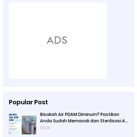
Popular Post
Bisakah Air PDAM Diminum? Pastikan
Anda Sudah Memasak dan Sterilisasi Air
Terlebih Dulu, Fungsi Mesin Reserve
03.09
Osmosis yang di Jual Ady Water