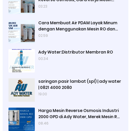
Reverse Osmosis dan Satuan
03.23
Kapasitas Mesin Reverse Osmosis
Cara Membuat Air PDAM Layak Minum
dengan Menggunakan Mesin RO dan
Lampu UV Sterilisasi Air, Cara Kerja
02.59
Mesin RO dan Lampu UV
Ady Water:Distributor Membran RO
00.34
saringan pasir lambat (spl) | ady water
| 0821 4000 2080
19.00
Harga Mesin Reverse Osmosis Industri
2000 GPD di Ady Water, Merek Mesin RO
Luso, Ady Water Menjual Membran RO
08.46