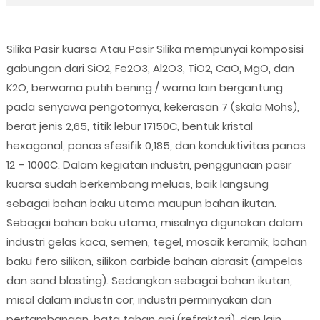
Silika Pasir kuarsa Atau Pasir Silika mempunyai komposisi
gabungan dari SiO2, Fe2O3, Al2O3, TiO2, CaO, MgO, dan
K2O, berwarna putih bening / warna lain bergantung
pada senyawa pengotornya, kekerasan 7 (skala Mohs),
berat jenis 2,65, titik lebur 17150C, bentuk kristal
hexagonal, panas sfesifik 0,185, dan konduktivitas panas
12 – 1000C. Dalam kegiatan industri, penggunaan pasir
kuarsa sudah berkembang meluas, baik langsung
sebagai bahan baku utama maupun bahan ikutan.
Sebagai bahan baku utama, misalnya digunakan dalam
industri gelas kaca, semen, tegel, mosaik keramik, bahan
baku fero silikon, silikon carbide bahan abrasit (ampelas
dan sand blasting). Sedangkan sebagai bahan ikutan,
misal dalam industri cor, industri perminyakan dan
pertambangan, bata tahan api (refraktori), dan lain