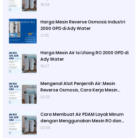
18.58
Harga Mesin Reverse Osmosis Industri
2000 GPD di Ady Water
21.35
Harga Mesin Air Isi Ulang RO 2000 GPD di
Ady Water
18.37
Mengenal Alat Penjernih Air: Mesin
Reverse Osmosis, Cara Kerja Mesin
Reverse Osmosis dan Satuan
03.23
Kapasitas Mesin Reverse Osmosis
Cara Membuat Air PDAM Layak Minum
dengan Menggunakan Mesin RO dan
Lampu UV Sterilisasi Air, Cara Kerja
02.59
Mesin RO dan Lampu UV