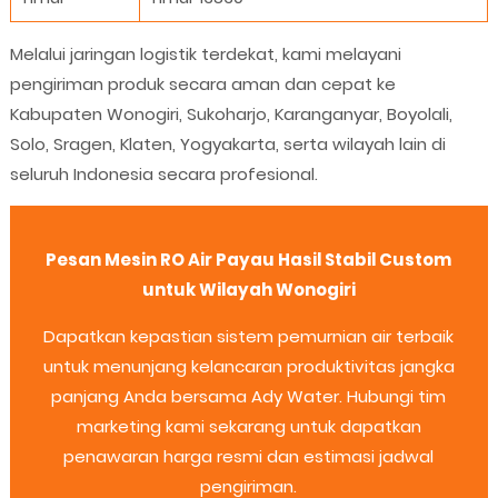
Melalui jaringan logistik terdekat, kami melayani
pengiriman produk secara aman dan cepat ke
Kabupaten Wonogiri, Sukoharjo, Karanganyar, Boyolali,
Solo, Sragen, Klaten, Yogyakarta, serta wilayah lain di
seluruh Indonesia secara profesional.
Pesan Mesin RO Air Payau Hasil Stabil Custom
untuk Wilayah Wonogiri
Dapatkan kepastian sistem pemurnian air terbaik
untuk menunjang kelancaran produktivitas jangka
panjang Anda bersama Ady Water. Hubungi tim
marketing kami sekarang untuk dapatkan
penawaran harga resmi dan estimasi jadwal
pengiriman.