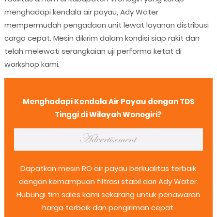
menghadapi kendala air payau, Ady Water
mempermudah pengadaan unit lewat layanan distribusi
cargo cepat. Mesin dikirim dalam kondisi siap rakit dan
telah melewati serangkaian uji performa ketat di
workshop kami.
Menghadapi Kendala Air Payau dengan TDS
Tinggi di Wilayah Wonogiri?
Dapatkan mesin RO air payau berkualitas terbaik
dengan kemampuan filtrasi stabil dari Ady Water.
Hubungi tim sales kami sekarang untuk penawaran
harga terbaik dan pengiriman cepat.