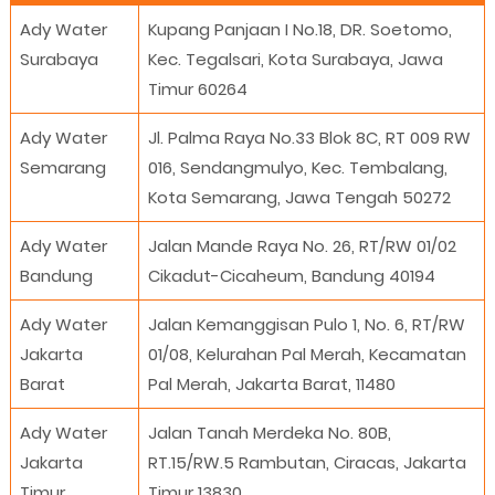
Ady Water
Kupang Panjaan I No.18, DR. Soetomo,
Surabaya
Kec. Tegalsari, Kota Surabaya, Jawa
Timur 60264
Ady Water
Jl. Palma Raya No.33 Blok 8C, RT 009 RW
Semarang
016, Sendangmulyo, Kec. Tembalang,
Kota Semarang, Jawa Tengah 50272
Ady Water
Jalan Mande Raya No. 26, RT/RW 01/02
Bandung
Cikadut-Cicaheum, Bandung 40194
Ady Water
Jalan Kemanggisan Pulo 1, No. 6, RT/RW
Jakarta
01/08, Kelurahan Pal Merah, Kecamatan
Barat
Pal Merah, Jakarta Barat, 11480
Ady Water
Jalan Tanah Merdeka No. 80B,
Jakarta
RT.15/RW.5 Rambutan, Ciracas, Jakarta
Timur
Timur 13830