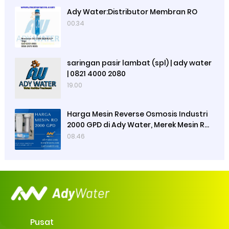
Ady Water:Distributor Membran RO
00.34
saringan pasir lambat (spl) | ady water
| 0821 4000 2080
19.00
Harga Mesin Reverse Osmosis Industri
2000 GPD di Ady Water, Merek Mesin RO
Luso, Ady Water Menjual Membran RO
08.46
Pusat