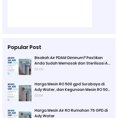
Popular Post
Bisakah Air PDAM Diminum? Pastikan
Anda Sudah Memasak dan Sterilisasi Air
Terlebih Dulu, Fungsi Mesin Reserve
03.09
Osmosis yang di Jual Ady Water
Harga Mesin RO 500 gpd Surabaya di
Ady Water, dan Kegunaan Mesin RO 500
Merek Luso
03.56
Harga Mesin Air RO Rumahan 75 GPD di
Ady Water