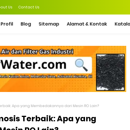
out Us
Contact Us
Profil
Blog
Sitemap
Alamat & Kontak
Katal
erbaik: Apa yang Membedakannya dari Mesin RO Lain?
mosis Terbaik: Apa yang