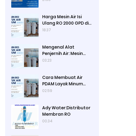
Harga Mesin Air Isi
Ulang RO 2000 GPD di
Ady Water
18.37
Mengenal Alat
Penjernih Air: Mesin
Reverse Osmosis, Cara
03.23
Kerja Mesin Reverse
Osmosis dan Satuan
Cara Membuat Air
Kapasitas Mesin
PDAM Layak Minum
Reverse Osmosis
dengan Menggunakan
02.59
Mesin RO dan Lampu
UV Sterilisasi Air, Cara
Ady Water:Distributor
Kerja Mesin RO dan
Membran RO
Lampu UV
00.34