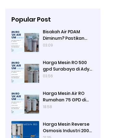
Popular Post
Bisakah Air PDAM
Diminum? Pastikan
Anda Sudah Memasak
03.09
dan Sterilisasi Air
Terlebih Dulu, Fungsi
Harga Mesin RO 500
Mesin Reserve Osmosis
gpd Surabaya di Ady
yang di Jual Ady Water
Water, dan Kegunaan
03.56
Mesin RO 500 Merek
Luso
Harga Mesin Air RO
Rumahan 75 GPD di
Ady Water
18.58
Harga Mesin Reverse
Osmosis Industri 2000
GPD di Ady Water
21.35