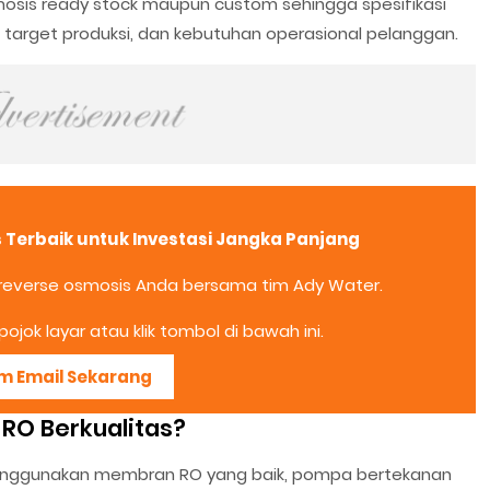
osis ready stock maupun custom sehingga spesifikasi
, target produksi, dan kebutuhan operasional pelanggan.
s Terbaik untuk Investasi Jangka Panjang
 reverse osmosis Anda bersama tim Ady Water.
ojok layar atau klik tombol di bawah ini.
im Email Sekarang
RO Berkualitas?
menggunakan membran RO yang baik, pompa bertekanan