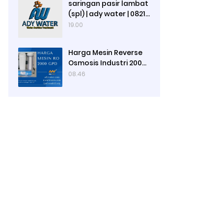
saringan pasir lambat
(spl) | ady water | 0821
4000 2080
19.00
Harga Mesin Reverse
Osmosis Industri 2000
GPD di Ady Water,
08.46
Merek Mesin RO Luso,
Ady Water Menjual
Membran RO