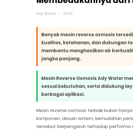
Membedakannya dari M
Ady Water
03.30
Banyak mesin reverse osmosis terse
kualitas, ketahanan, dan dukungan te
membantu menghasilkan air berkualit
jangka panjang.
Mesin Reverse Osmosis Ady Water me
sesuai kebutuhan, serta didukung laya
berbagai aplikasi.
Mesin reverse osmosis terbaik bukan hanya di
komponen, desain sistem, kemudahan peraw
tersebut berpengaruh terhadap performa 