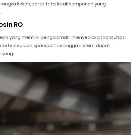
l, rangka kokoh, serta tata letak komponen yang
.
esin RO
a mesin yang memiliki pengalaman, menyediakan konsultasi,
rta ketersediaan sparepart sehingga sistem dapat
njang.