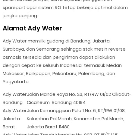
sparepart agar sistem RO tetap bekerja optimal dalam
jangka panjang.
Alamat Ady Water
Ady Water memiliki gudang di Bandung, Jakarta,
Surabaya, dan Semarang sehingga stok mesin reverse
osmosis tersedia dan pengiriman dapat dilakukan
dengan cepat ke seluruh Indonesia, termasuk Medan,
Makassar, Balikpapan, Pekanbaru, Palembang, dan
Yogyakarta.
Ady Water
Jalan Mande Raya No. 26, RT/RW 01/02 Cikadut-
Bandung
Cicaheum, Bandung 40194
Ady Water
Jalan Kemanggisan Pulo 1 No. 6, RT/RW 01/08,
Jakarta
Kelurahan Pal Merah, Kecamatan Pal Merah,
Barat
Jakarta Barat 11480
Ady Water
Jalan Tanah Merdeka No. 80B, RT.15/RW.5