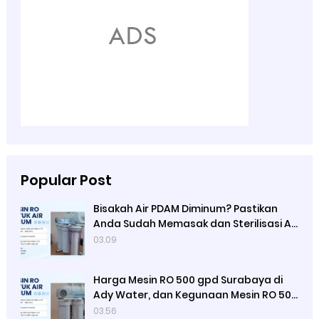
Popular Post
Bisakah Air PDAM Diminum? Pastikan
Anda Sudah Memasak dan Sterilisasi Air
Terlebih Dulu, Fungsi Mesin Reserve
03.09
Osmosis yang di Jual Ady Water
Harga Mesin RO 500 gpd Surabaya di
Ady Water, dan Kegunaan Mesin RO 500
Merek Luso
03.56