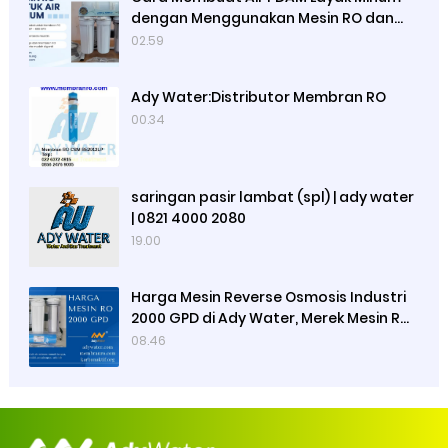
dengan Menggunakan Mesin RO dan
Lampu UV Sterilisasi Air, Cara Kerja
02.59
Mesin RO dan Lampu UV
Ady Water:Distributor Membran RO
00.34
saringan pasir lambat (spl) | ady water
| 0821 4000 2080
19.00
Harga Mesin Reverse Osmosis Industri
2000 GPD di Ady Water, Merek Mesin RO
Luso, Ady Water Menjual Membran RO
08.46