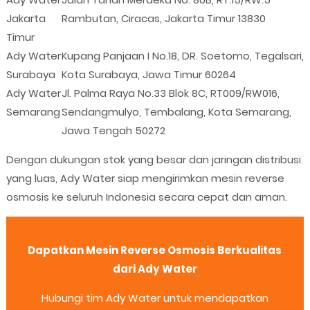
Jakarta
Rambutan, Ciracas, Jakarta Timur 13830
Timur
Ady Water
Kupang Panjaan I No.18, DR. Soetomo, Tegalsari,
Surabaya
Kota Surabaya, Jawa Timur 60264
Ady Water
Jl. Palma Raya No.33 Blok 8C, RT009/RW016,
Semarang
Sendangmulyo, Tembalang, Kota Semarang,
Jawa Tengah 50272
Dengan dukungan stok yang besar dan jaringan distribusi
yang luas, Ady Water siap mengirimkan mesin reverse
osmosis ke seluruh Indonesia secara cepat dan aman.
Dapatkan Mesin Reverse Osmosis Berkualitas
dari Ady Water
Hubungi tim Ady Water untuk mendapatkan