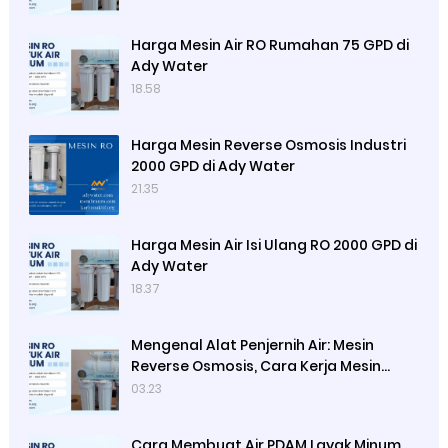
Harga Mesin Air RO Rumahan 75 GPD di
Ady Water
18.58
Harga Mesin Reverse Osmosis Industri
2000 GPD di Ady Water
21.35
Harga Mesin Air Isi Ulang RO 2000 GPD di
Ady Water
18.37
Mengenal Alat Penjernih Air: Mesin
Reverse Osmosis, Cara Kerja Mesin
Reverse Osmosis dan Satuan
03.23
Kapasitas Mesin Reverse Osmosis
Cara Membuat Air PDAM Layak Minum