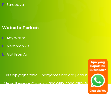
Surabaya
Website Terkait
Ady Water
Membran RO
Alat Filter Air
© Copyright 2024 -
hargamesinro.org | Ady Water Jual
Mesin Reverse Osmosis 500 GPD, 2000 GPD, Bisa Pasang
di Jakarta
- All Rights Reserved.