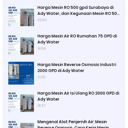
Harga Mesin RO 500 gpd Surabaya di
Ady Water, dan Kegunaan Mesin RO 500
Merek Luso
03.56
Harga Mesin Air RO Rumahan 75 GPD di
Ady Water
18.58
Harga Mesin Reverse Osmosis Industri
2000 GPD di Ady Water
21.35
Harga Mesin Air Isi Ulang RO 2000 GPD di
Ady Water
18.37
Mengenal Alat Penjernih Air: Mesin
Reverse Osmosis, Cara Kerja Mesin