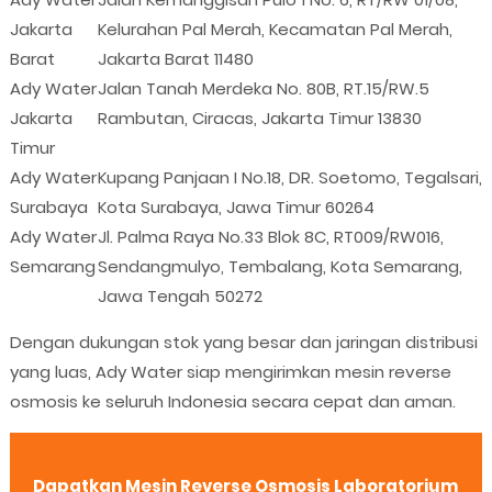
Jakarta
Kelurahan Pal Merah, Kecamatan Pal Merah,
Barat
Jakarta Barat 11480
Ady Water
Jalan Tanah Merdeka No. 80B, RT.15/RW.5
Jakarta
Rambutan, Ciracas, Jakarta Timur 13830
Timur
Ady Water
Kupang Panjaan I No.18, DR. Soetomo, Tegalsari,
Surabaya
Kota Surabaya, Jawa Timur 60264
Ady Water
Jl. Palma Raya No.33 Blok 8C, RT009/RW016,
Semarang
Sendangmulyo, Tembalang, Kota Semarang,
Jawa Tengah 50272
Dengan dukungan stok yang besar dan jaringan distribusi
yang luas, Ady Water siap mengirimkan mesin reverse
osmosis ke seluruh Indonesia secara cepat dan aman.
Dapatkan Mesin Reverse Osmosis Laboratorium