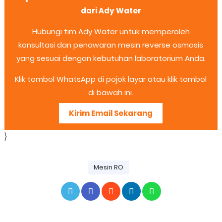
dari Ady Water
Hubungi tim Ady Water untuk memperoleh
konsultasi dan penawaran mesin reverse osmosis
yang sesuai dengan kebutuhan laboratorium Anda.
Klik tombol WhatsApp di pojok layar atau klik tombol
di bawah ini.
Kirim Email Sekarang
}
Mesin RO