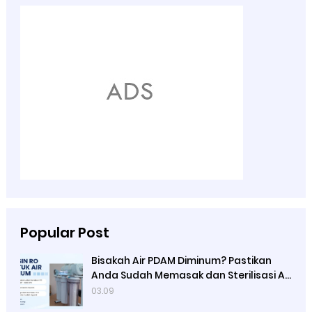
Popular Post
Bisakah Air PDAM Diminum? Pastikan
Anda Sudah Memasak dan Sterilisasi Air
Terlebih Dulu, Fungsi Mesin Reserve
03.09
Osmosis yang di Jual Ady Water