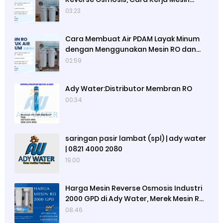
Reverse Osmosis dan Satuan
03.23
Kapasitas Mesin Reverse Osmosis
Cara Membuat Air PDAM Layak Minum
dengan Menggunakan Mesin RO dan
Lampu UV Sterilisasi Air, Cara Kerja
02.59
Mesin RO dan Lampu UV
Ady Water:Distributor Membran RO
00.34
saringan pasir lambat (spl) | ady water
| 0821 4000 2080
19.00
Harga Mesin Reverse Osmosis Industri
2000 GPD di Ady Water, Merek Mesin RO
Luso, Ady Water Menjual Membran RO
08.46