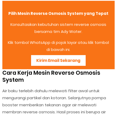
Pilih Mesin Reverse Osmosis System yang Tepat
Konsultasikan kebutuhan sistem reverse osmosis
bersama tim Ady Water.
Klik tombol WhatsApp di pojok layar atau klik tombol
di bawah ini.
Kirim Email Sekarang
Cara Kerja Mesin Reverse Osmosis
System
Air baku terlebih dahulu melewati filter awal untuk
mengurangi partikel dan kotoran. Selanjutnya pompa
booster memberikan tekanan agar air melewati
membran reverse osmosis. Hasil proses ini berupa air