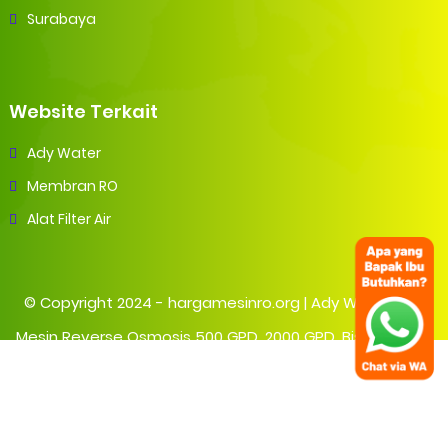
Surabaya
Website Terkait
Ady Water
Membran RO
Alat Filter Air
© Copyright 2024 -
hargamesinro.org | Ady Water Jual
Mesin Reverse Osmosis 500 GPD, 2000 GPD, Bisa Pasang
di Jakarta
- All Rights Reserved.