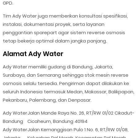
GPD.
Tim Ady Water juga memberikan konsultasi spesifikasi,
instalasi, dokumentasi proyek, serta layanan
penggantian sparepart agar sistem reverse osmosis
tetap bekerja optimal dalam jangka panjang.
Alamat Ady Water
Ady Water memiliki gudang di Bandung, Jakarta,
Surabaya, dan Semarang sehingga stok mesin reverse
osmosis selalu tersedia. Pengiriman dapat dilakukan ke
seluruh Indonesia termasuk Medan, Makassar, Balikpapan,
Pekanbaru, Palembang, dan Denpasar.
Ady Water
Jalan Mande Raya No. 26, RT/RW 01/02 Cikadut-
Bandung
Cicaheum, Bandung 40194
Ady Water
Jalan Kemanggisan Pulo 1 No. 6, RT/RW 01/08,
Jakarta
Kelurahan Pal Merah, Kecamatan Pal Merah,