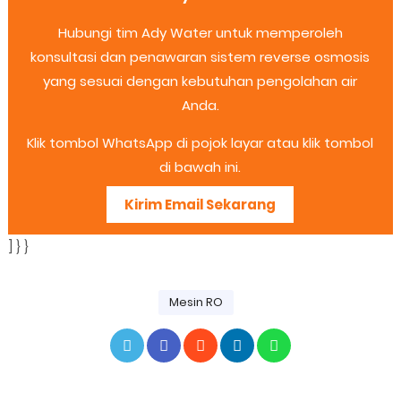
Hubungi tim Ady Water untuk memperoleh
konsultasi dan penawaran sistem reverse osmosis
yang sesuai dengan kebutuhan pengolahan air
Anda.
Klik tombol WhatsApp di pojok layar atau klik tombol
di bawah ini.
Kirim Email Sekarang
] } }
Mesin RO