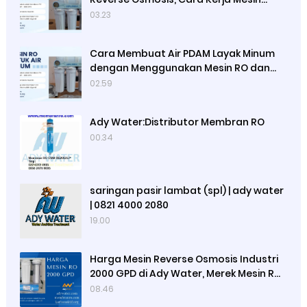
Reverse Osmosis dan Satuan
03.23
Kapasitas Mesin Reverse Osmosis
Cara Membuat Air PDAM Layak Minum
dengan Menggunakan Mesin RO dan
Lampu UV Sterilisasi Air, Cara Kerja
02.59
Mesin RO dan Lampu UV
Ady Water:Distributor Membran RO
00.34
saringan pasir lambat (spl) | ady water
| 0821 4000 2080
19.00
Harga Mesin Reverse Osmosis Industri
2000 GPD di Ady Water, Merek Mesin RO
Luso, Ady Water Menjual Membran RO
08.46