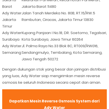
Barat
Jakarta Barat 11480
Ady Water
Jalan Tanah Merdeka No. 80B, RT.15/RW.5
Jakarta
Rambutan, Ciracas, Jakarta Timur 13830
Timur
Ady Water
Kupang Panjaan I No.18, DR. Soetomo, Tegalsari,
Surabaya
Kota Surabaya, Jawa Timur 60264
Ady Water
Jl. Palma Raya No.33 Blok 8C, RT009/RW016,
Semarang
Sendangmulyo, Tembalang, Kota Semarang,
Jawa Tengah 50272
Dengan dukungan stok yang besar dan jaringan distribusi
yang luas, Ady Water siap mengirimkan mesin reverse
osmosis ke seluruh Indonesia secara cepat dan aman.
Dapatkan Mesin Reverse Osmosis System dari
Ady Water