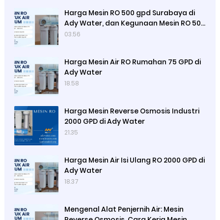
Harga Mesin RO 500 gpd Surabaya di
Ady Water, dan Kegunaan Mesin RO 500
Merek Luso
03.56
Harga Mesin Air RO Rumahan 75 GPD di
Ady Water
18.58
Harga Mesin Reverse Osmosis Industri
2000 GPD di Ady Water
21.35
Harga Mesin Air Isi Ulang RO 2000 GPD di
Ady Water
18.37
Mengenal Alat Penjernih Air: Mesin
Reverse Osmosis, Cara Kerja Mesin