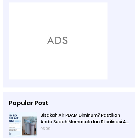
Popular Post
Bisakah Air PDAM Diminum? Pastikan
Anda Sudah Memasak dan Sterilisasi Air
Terlebih Dulu, Fungsi Mesin Reserve
03.09
Osmosis yang di Jual Ady Water